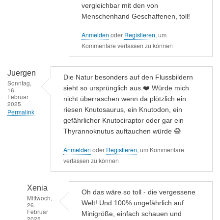
vergleichbar mit den von
ja
Menschenhand Geschaffenen, toll!
ordentlich
in…
Anmelden
oder
Registieren
, um
von
Kommentare verfassen zu können
Tobias
Juergen
Die Natur besonders auf den Flussbildern
Sonntag,
sieht so ursprünglich aus.❤️ Würde mich
16.
Februar
nicht überraschen wenn da plötzlich ein
2025
riesen Knutosaurus, ein Knutodon, ein
Permalink
gefährlicher Knutociraptor oder gar ein
Thyrannoknutus auftauchen würde 😅
Anmelden
oder
Registieren
, um Kommentare
verfassen zu können
Xenia
Oh das wäre so toll - die vergessene
Mittwoch,
Welt! Und 100% ungefährlich auf
26.
Februar
Minigröße, einfach schauen und
2025