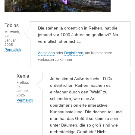
Tobias
Die stehen ja ordentlich in Reihen, hat die
Mittwoch,
jemand vor 1000 Jahren so gepflanzt? Na
22.
Januar
vermutlich eher nicht...
2025
Permalink
Anmelden
oder
Registieren
, um Kommentare
verfassen zu können
Xenia
Ja bestimmt Außerirdische :D Die
Freitag,
ordentlichen Reihen machen es
24.
Januar
einfacher durch den "Wald" zu
2025
schlendern, wie eine Art
Permalink
überdimensionierte interaktive
Antwort
Kunstausstellung. Die riechen toll und
auf
man hat das Gefühl so klein zu sein
Die
unter Bäumen, die so groß sind wie
mehrstöckige Gebäude! Nicht
stehen