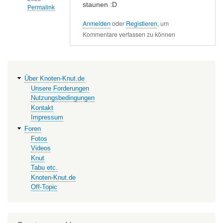
staunen :D
Permalink
Anmelden
oder
Registieren
, um
Antwort
Kommentare verfassen zu können
auf
Die
Natur
besonders
Hauptnavigation
Über Knoten-Knut.de
auf
Unsere Forderungen
den…
Nutzungsbedingungen
von
Kontakt
Impressum
Juergen
Foren
Fotos
Videos
Knut
Tabu etc.
Knoten-Knut.de
Off-Topic