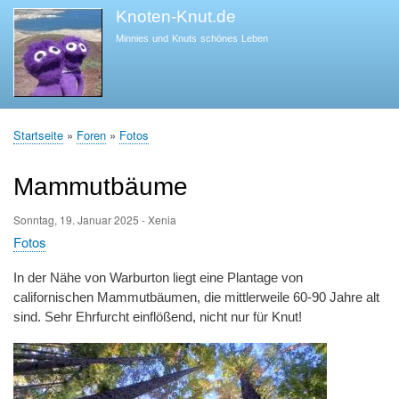
Direkt
Knoten-Knut.de
zum
Minnies und Knuts schönes Leben
Inhalt
Startseite
Foren
Fotos
Pfadnavigation
Mammutbäume
Sonntag, 19. Januar 2025
-
Xenia
Fotos
In der Nähe von Warburton liegt eine Plantage von
californischen Mammutbäumen, die mittlerweile 60-90 Jahre alt
sind. Sehr Ehrfurcht einflößend, nicht nur für Knut!