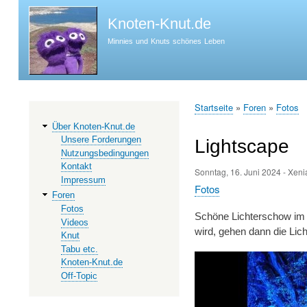
Knoten-Knut.de
Minnies und Knuts schönes Leben
Startseite
Foren
Fotos
Hauptnavigation
Pfadnavigation
Über Knoten-Knut.de
Unsere Forderungen
Lightscape
Nutzungsbedingungen
Kontakt
Sonntag, 16. Juni 2024
-
Xeni
Impressum
Fotos
Foren
Fotos
Schöne Lichterschow im 
Videos
wird, gehen dann die Lich
Knut
Tabu etc.
Knoten-Knut.de
Off-Topic