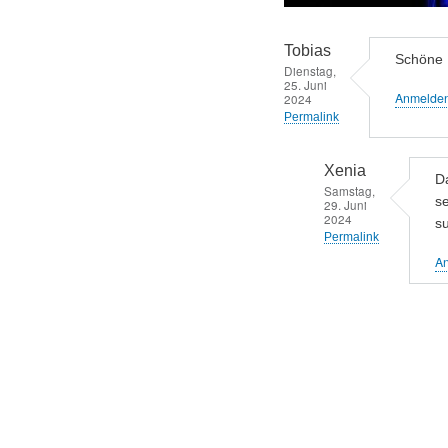
Tobias
Schöne B
Dienstag,
25. Juni
Anmelde
2024
Permalink
Xenia
Da
Samstag,
se
29. Juni
2024
su
Permalink
A
Antwort
auf
Schöne
Bilder,
und
tolles…
von
Tobias