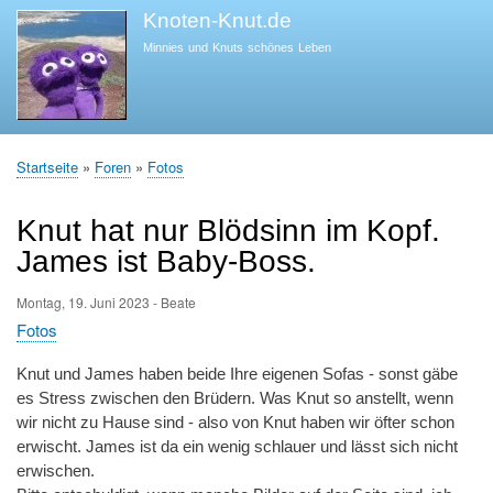
Direkt
Knoten-Knut.de
zum
Minnies und Knuts schönes Leben
Inhalt
Startseite
Foren
Fotos
Pfadnavigation
Knut hat nur Blödsinn im Kopf.
James ist Baby-Boss.
Montag, 19. Juni 2023
-
Beate
Fotos
Knut und James haben beide Ihre eigenen Sofas - sonst gäbe
es Stress zwischen den Brüdern. Was Knut so anstellt, wenn
wir nicht zu Hause sind - also von Knut haben wir öfter schon
erwischt. James ist da ein wenig schlauer und lässt sich nicht
erwischen.