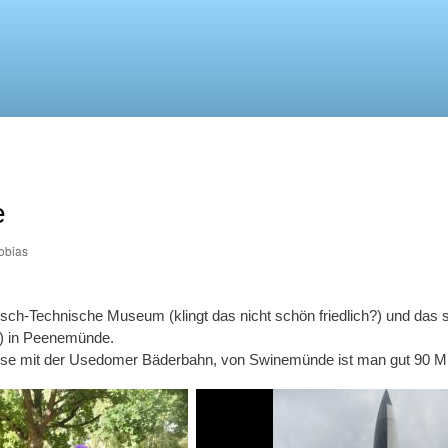
Direkt
zum
Inhalt
e
obias
sch-Technische Museum (klingt das nicht schön friedlich?) und das 
1) in Peenemünde.
reise mit der Usedomer Bäderbahn, von Swinemünde ist man gut 90 Mi