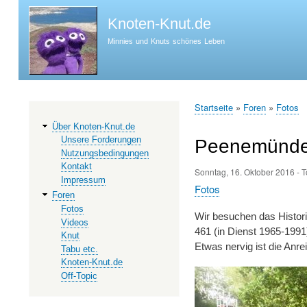
Knoten-Knut.de
Minnies und Knuts schönes Leben
Startseite
Foren
Fotos
Hauptnavigation
Pfadnavigation
Über Knoten-Knut.de
Unsere Forderungen
Peenemünd
Nutzungsbedingungen
Kontakt
Sonntag, 16. Oktober 2016
-
T
Impressum
Fotos
Foren
Fotos
Wir besuchen das Histori
Videos
461 (in Dienst 1965-199
Knut
Etwas nervig ist die An
Tabu etc.
Knoten-Knut.de
Off-Topic